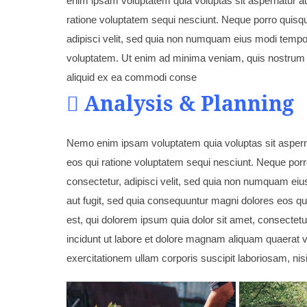
enim ipsam voluptatem quia voluptas sit aspernatur au
ratione voluptatem sequi nesciunt. Neque porro quisqu
adipisci velit, sed quia non numquam eius modi tempo
voluptatem. Ut enim ad minima veniam, quis nostrum ex
aliquid ex ea commodi conse
Analysis & Planning
Nemo enim ipsam voluptatem quia voluptas sit asperna
eos qui ratione voluptatem sequi nesciunt. Neque porr
consectetur, adipisci velit, sed quia non numquam eius
aut fugit, sed quia consequuntur magni dolores eos q
est, qui dolorem ipsum quia dolor sit amet, consectet
incidunt ut labore et dolore magnam aliquam quaerat
exercitationem ullam corporis suscipit laboriosam, ni