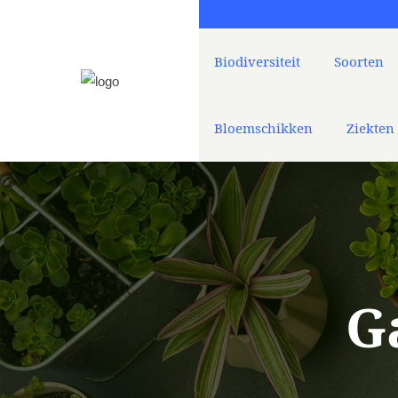
Biodiversiteit
Soorten
Bloemschikken
Ziekten
G