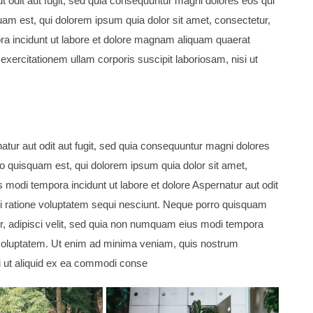
t odit aut fugit, sed quia consequuntur magni dolores eos qui
am est, qui dolorem ipsum quia dolor sit amet, consectetur,
ra incidunt ut labore et dolore magnam aliquam quaerat
ercitationem ullam corporis suscipit laboriosam, nisi ut
tur aut odit aut fugit, sed quia consequuntur magni dolores
o quisquam est, qui dolorem ipsum quia dolor sit amet,
 modi tempora incidunt ut labore et dolore Aspernatur aut odit
ui ratione voluptatem sequi nesciunt. Neque porro quisquam
ur, adipisci velit, sed quia non numquam eius modi tempora
 voluptatem. Ut enim ad minima veniam, quis nostrum
si ut aliquid ex ea commodi conse