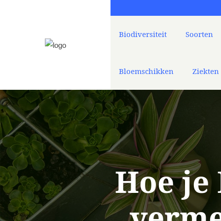
Biodiversiteit
Soorten
Bloemschikken
Ziekten
Hoe je
verme