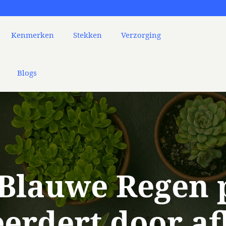
Kenmerken
Stekken
Verzorging
Blogs
 Blauwe Regen 
erdert door af