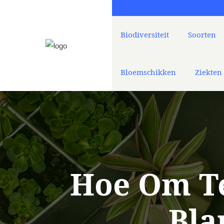
Biodiversiteit
Soorten
Bloemschikken
Ziekten
Hoe Om T
Bla