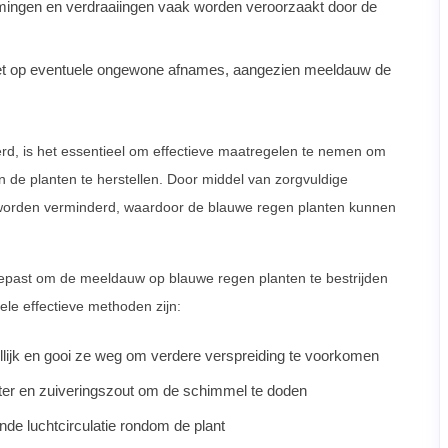
mingen en verdraaiingen vaak worden veroorzaakt door de
n let op eventuele ongewone afnames, aangezien meeldauw de
erd, is het essentieel om effectieve maatregelen te nemen om
 de planten te herstellen. Door middel van zorgvuldige
 worden verminderd, waardoor de blauwe regen planten kunnen
egepast om de meeldauw op blauwe regen planten te bestrijden
le effectieve methoden zijn:
llijk en gooi ze weg om verdere verspreiding te voorkomen
ater en zuiveringszout om de schimmel te doden
de luchtcirculatie rondom de plant