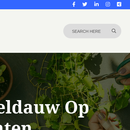
eldauw Op
nten