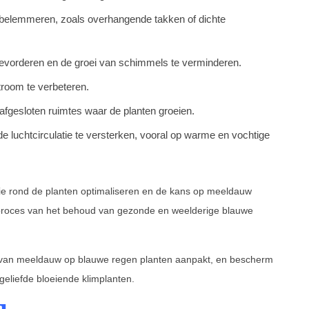
ie belemmeren, zoals overhangende takken of dichte
bevorderen en de groei van schimmels te verminderen.
troom te verbeteren.
afgesloten ruimtes waar de planten groeien.
de luchtcirculatie te versterken, vooral op warme en vochtige
tie rond de planten optimaliseren en de kans op meeldauw
et proces van het behoud van gezonde en weelderige blauwe
ng van meeldauw op blauwe regen planten aanpakt, en bescherm
e geliefde bloeiende klimplanten.