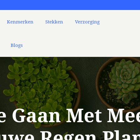
Kenmerken
Stekken
Verzorging
Blogs
e Gaan Met Me
uwe Regen Pla